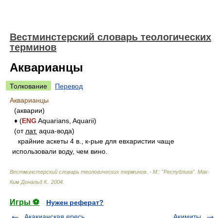
Вестминстерский словарь теологических
терминов
Акварианцы
Толкование
Перевод
Акварианцы
(акварии)
♦ (
ENG
Aquarians, Aquarii)
(от
лат.
aqua-вода)
крайние аскеты 4 в., к-рые для евхаристии чаще
использовали воду, чем вино.
Вестминстерский словарь теологических терминов. - М.: "Республика"
.
Мак-
Ким Дональд К.
.
2004
.
Игры ⚽
Нужен реферат?
Акакианская ересь
Акимиты