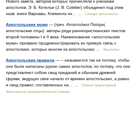
Нового завета, авторов которых причисляли к ученикам
апостолов. Э. Б. Котелье (J. В. Cotelier) объединил под этим
назв. книги Варнавы, Клемента из… …
Словарь античности
Апостольские мужи
— (греч. Αποστολικοί Πατέρες
апостольские отцы) авторы ряда раннехристианских текстов
второй половины I и II века. Наименование «апостольские
мужи» призвано продемонстрировать их прямую связь с
апостолами, которых многие из апостольских …
Википедия
Апостольские правила
— – называются так не потому, чтобы
они были написаны рукою самих апостолов, но потому, что они
представляют собою свод преданий и обычаев древней
Церкви, ведущих свое начало от времен апостольских, а равно
и свод правил, составленных на… …
Полный православный
богословский энциклопедический словарь