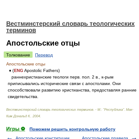
Вестминстерский словарь теологических
терминов
Апостольские отцы
Толкование
Перевод
Апостольские отцы
♦ (
ENG
Apostolic Fathers)
раннехристианские теологи перв. пол. 2 в., к-рым
приписывались исторические связи с апостолами. Они
способствовали развитию христианства, предоставляя ранние
свидетельства.
Вестминстерский словарь теологических терминов. - М.: "Республика"
.
Мак-
Ким Дональд К.
.
2004
.
Игры ⚽
Поможем решить контрольную работу
Апостольские конституции
Апостольские правила