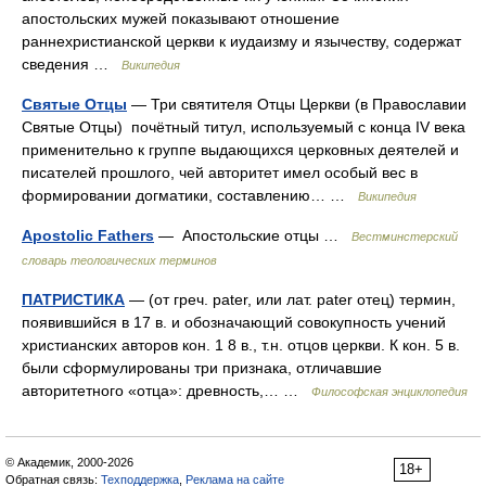
апостольских мужей показывают отношение
раннехристианской церкви к иудаизму и язычеству, содержат
сведения …
Википедия
Святые Отцы
— Три святителя Отцы Церкви (в Православии
Святые Отцы) почётный титул, используемый с конца IV века
применительно к группе выдающихся церковных деятелей и
писателей прошлого, чей авторитет имел особый вес в
формировании догматики, составлению… …
Википедия
Apostolic Fathers
— Апостольские отцы …
Вестминстерский
словарь теологических терминов
ПАТРИСТИКА
— (от греч. pater, или лат. pater отец) термин,
появившийся в 17 в. и обозначающий совокупность учений
христианских авторов кон. 1 8 в., т.н. отцов церкви. К кон. 5 в.
были сформулированы три признака, отличавшие
авторитетного «отца»: древность,… …
Философская энциклопедия
© Академик, 2000-2026
18+
Обратная связь:
Техподдержка
,
Реклама на сайте