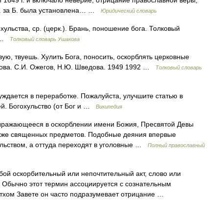
 1649 г. и включало неверие, отрицание православной веры,
 г. за Б. была установлена… …
Юридический словарь
ьства, ср. (церк.). Брань, поношение бога. Толковый
0 …
Толковый словарь Ушакова
, твуешь. Хулить Бога, поносить, оскорблять церковные
гова. С.И. Ожегов, Н.Ю. Шведова. 1949 1992 …
Толковый словарь
уждается в переработке. Пожалуйста, улучшите статью в
ей. Богохульство (от Бог и …
Википедия
ыражающееся в оскорблении имени Божия, Пресвятой Девы
акже священных предметов. Подобные деяния впервые
льством, а оттуда переходят в уголовные …
Полный православный
юбой оскорбительный или непочтительный акт, слово или
 Обычно этот термин ассоциируется с сознательным
етхом Завете он часто подразумевает отрицание …