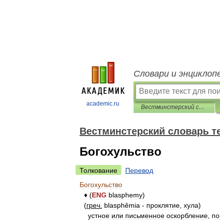
Словари и энциклоп
academic.ru
Вестминстерский словарь теологических терминов
Вестминстерский словарь т
Богохульство
Толкование
Перевод
Богохульство
♦
(
ENG
blasphemy
)
(
греч
.
blasphêmia
-
проклятие
,
хула
)
устное
или
письменное
оскорбление
,
по