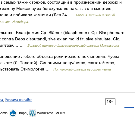
из самых тяжких грехов, состоящий в произнесении дерзких и
о закону Моисееву за богохульство наказывали смертию,
стана и побивали камнями (Лев.24 …
Библия. Ветхий и Новый
ия арх. Никифора.
льство. Бласфемия Ср. Blâmer (blasphemer). Ср. Blasphemare,
contra Deos disputandi, sive ex animo id fit, sive simulate. Cic.
(βλάπτειν,… …
Большой толково-фразеологический словарь Михельсона
 поношение любого объекта религиозного поклонения. Чуева
ссылке (Л. Толстой). Синонимы: кощу/нство, святота/тство,
у/льствовать Этимология …
Популярный словарь русского языка
ка
,
Реклама на сайте
18+
omla,
Drupal,
WordPress, MODx.