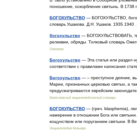
Б. было установлено в Соборном уложении
поношение, оскорбление святынь. В 1738
БОГОХУЛЬСТВО
— БОГОХУЛЬСТВО, богохул
словарь Ушакова. Д.Н. Ушаков. 1935 194
богохульство
— БОГОХУЛЬСТВОВАТЬ, твую
реликвии, обряды. Толковый словарь Оже
Ожегова
Богохульство
— Эта статья или раздел н
соответствии с правилами написания стат
Богохульство
— – преступное деяние, в
Марии, признанных церковью святых, а т
предусматриваются еврейским законодате
богословский энциклопедический словарь
БОГОХУЛЬСТВО
— (греч. blasphemia), л
намерение в отношении Бога или святыни.
кощунством или поруганием святыни. В В
Энциклопедия Кольера