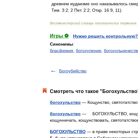
древнем
иудаизме
оно
наказывалось
сме
Тим
.
3:2
;
2
Пет
.
2:2
;
Откр
.
16:9
,
11
).
Вестминстерский
словарь
теологических
терминов
.
Игры ⚽
Нужно решить контрольную?
Синонимы
:
бласфемия
,
богохуление
,
богохульничеств
Богоубийство
Смотреть что такое "Богохульство"
богохульство
— Кощунство, святотатст
богохульство
— БОГОХУЛЬСТВО, кощунс
кощунничать, кощунствовать, святотатст
БОГОХУЛЬСТВО
— в праве некоторых стр