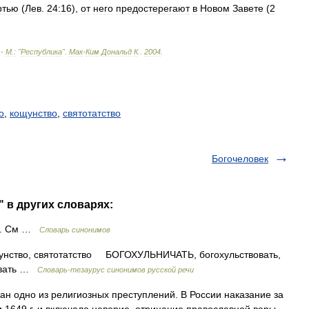
ртью
(
Лев
.
24:16
),
от
него
предостерегают
в
Новом
Завете
(
2
 -
М
.
:
"
Республика
"
.
Мак
-
Ким
Дональд
К
.
.
2004
.
о
,
кощунство
,
святотатство
Богочеловек
 в других словарях:
во. См …
Словарь синонимов
тво, святотатство БОГОХУЛЬНИЧАТЬ, богохульствовать,
вовать …
Словарь-тезаурус синонимов русской речи
ан одно из религиозных преступлений. В России наказание за