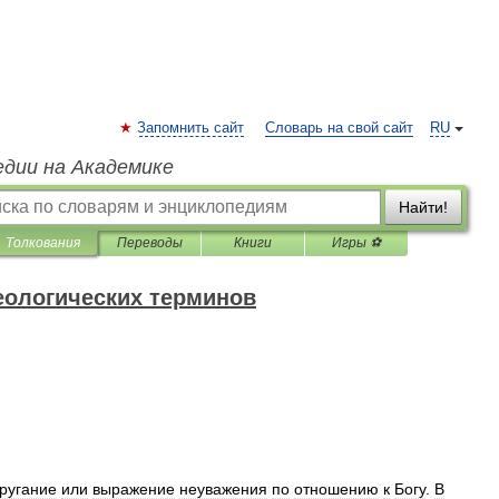
Запомнить сайт
Словарь на свой сайт
RU
едии на Академике
Найти!
Толкования
Переводы
Книги
Игры ⚽
еологических терминов
ругание
или
выражение
неуважения
по
отношению
к
Богу
.
В