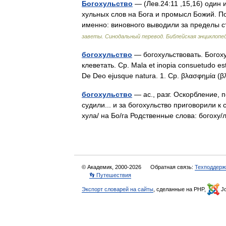
Богохульство
— (Лев.24:11 ,15,16) один 
хульных слов на Бога и промысл Божий. П
именно: виновного выводили за пределы 
заветы. Синодальный перевод. Библейская энциклопед
богохульство
— богохульствовать. Богоху
клеветать. Ср. Mala et inopia consuetudo est 
De Deo ejusque natura. 1. Ср. βλασφημία 
богохульство
— ас., разг. Оскорбление,
судили... и за богохульство приговорили к 
хула/ на Бо/га Родственные слова: богох
© Академик, 2000-2026
Обратная связь:
Техподдерж
👣 Путешествия
Экспорт словарей на сайты
, сделанные на PHP,
Jo