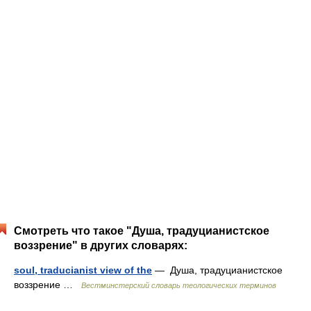
Смотреть что такое "Душа, традуцианистское
воззрение" в других словарях:
soul, traducianist view of the
— Душа, традуцианистское
воззрение …
Вестминстерский словарь теологических терминов