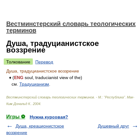
Вестминстерский словарь теологических
терминов
Душа, традуцианистское
воззрение
Толкование
Перевод
Душа, традуцианистское воззрение
♦ (
ENG
soul, traducianist view of the)
см.
Традуцианизм
.
Вестминстерский словарь теологических терминов. - М.: "Республика"
.
Мак-
Ким Дональд К.
.
2004
.
Игры ⚽
Нужна курсовая?
Душа, креационистское
Душевный друг
воззрение