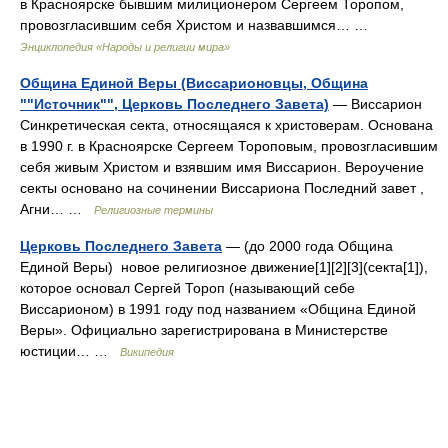
в Красноярске бывшим милиционером Сергеем Торопом,
провозгласившим себя Христом и назвавшимся… …
Энциклопедия «Народы и религии мира»
Община Единой Веры (Виссарионовцы, Община
""Источник"", Церковь Последнего Завета)
— Виссарион
Синкретическая секта, относящаяся к христоверам. Основана
в 1990 г. в Красноярске Сергеем Тороповым, провозгласившим
себя живым Христом и взявшим имя Виссарион. Вероучение
секты основано на сочинении Виссариона Последний завет ,
Агни… …
Религиозные термины
Церковь Последнего Завета
— (до 2000 года Община
Единой Веры) новое религиозное движение[1][2][3](секта[1]),
которое основал Сергей Тороп (называющий себе
Виссарионом) в 1991 году под названием «Община Единой
Веры». Официально зарегистрирована в Министерстве
юстиции… …
Википедия