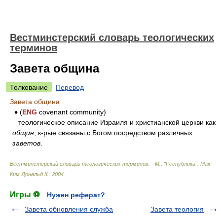
Вестминстерский словарь теологических
терминов
Завета община
Толкование
Перевод
Завета община
♦ (
ENG
covenant community)
теологическое описание Израиля и христианской церкви как
общин
, к-рые связаны с Богом посредством различных
заветов
.
Вестминстерский словарь теологических терминов. - М.: "Республика"
.
Мак-
Ким Дональд К.
.
2004
.
Игры ⚽
Нужен реферат?
Завета обновления служба
Завета теология