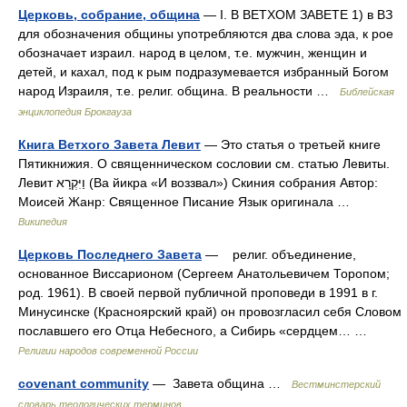
Церковь, собрание, община
— I. В ВЕТХОМ ЗАВЕТЕ 1) в ВЗ
для обозначения общины употребляются два слова эда, к рое
обозначает израил. народ в целом, т.е. мужчин, женщин и
детей, и кахал, под к рым подразумевается избранный Богом
народ Израиля, т.е. религ. община. В реальности …
Библейская
энциклопедия Брокгауза
Книга Ветхого Завета Левит
— Это статья о третьей книге
Пятикнижия. О священническом сословии см. статью Левиты.
Левит וַיִּקְרָא (Ва йикра «И воззвал») Скиния собрания Автор:
Моисей Жанр: Священное Писание Язык оригинала …
Википедия
Церковь Последнего Завета
— религ. объединение,
основанное Виссарионом (Сергеем Анатольевичем Торопом;
род. 1961). В своей первой публичной проповеди в 1991 в г.
Минусинске (Красноярский край) он провозгласил себя Словом
пославшего его Отца Небесного, а Сибирь «сердцем… …
Религии народов современной России
covenant community
— Завета община …
Вестминстерский
словарь теологических терминов