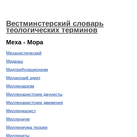
Вестминстерский словарь
теологических терминов
Меха - Мора
Механистический
Мидраш
Мидтрибулационизм
Миланский эдикт
Милленаризм
Милленаристские даунисты
Милленаристские движения
Миллениалист
Миллениум
Миллениума теории
Миллериты