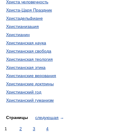
Христа человечность
Христа-Царя Праздник
Христадельфиане
Христианизация
Христианин
Христианская наука
Христианская свобода
Христианская теология
Христианская этика
Христианские верования
Христианские доктрины
Христианский год
Христианский гуманизм
Страницы
следующая
→
1
2
3
4