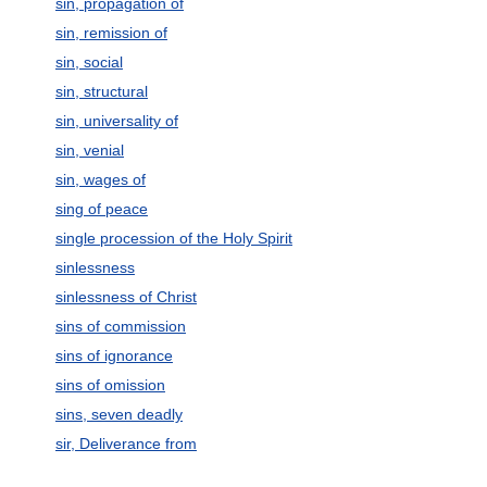
sin, propagation of
sin, remission of
sin, social
sin, structural
sin, universality of
sin, venial
sin, wages of
sing of peace
single procession of the Holy Spirit
sinlessness
sinlessness of Christ
sins of commission
sins of ignorance
sins of omission
sins, seven deadly
sir, Deliverance from