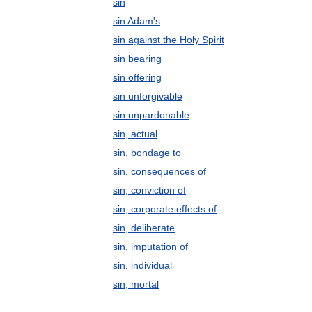
sin
sin Adam's
sin against the Holy Spirit
sin bearing
sin offering
sin unforgivable
sin unpardonable
sin, actual
sin, bondage to
sin, consequences of
sin, conviction of
sin, corporate effects of
sin, deliberate
sin, imputation of
sin, individual
sin, mortal