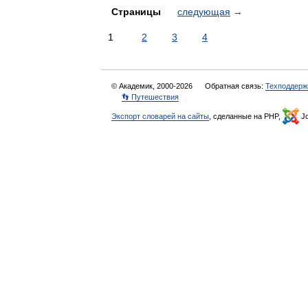
Страницы
следующая
→
1
2
3
4
© Академик, 2000-2026
Обратная связь:
Техподдерж
👣 Путешествия
Экспорт словарей на сайты
, сделанные на PHP,
Jo