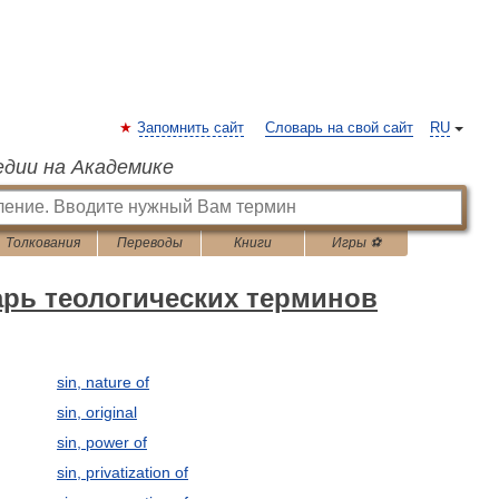
Запомнить сайт
Словарь на свой сайт
RU
едии на Академике
Толкования
Переводы
Книги
Игры ⚽
рь теологических терминов
sin, nature of
sin, original
sin, power of
sin, privatization of