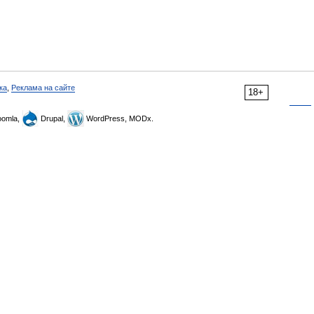
ка
,
Реклама на сайте
18+
omla,
Drupal,
WordPress, MODx.