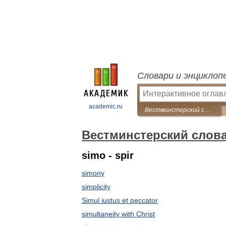
Словари и энциклоп
academic.ru
Вестминстерский словарь теологических терминов
Вестминстерский слова
simo - spir
simony
simplicity
Simul iustus et peccator
simultaneity with Christ