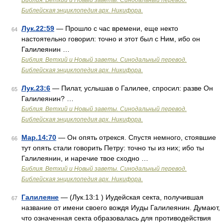
Библия. Ветхий и Новый заветы. Синодальный перевод.
Библейская энциклопедия арх. Никифора.
Лук.22:59
— Прошло с час времени, еще некто
64
настоятельно говорил: точно и этот был с Ним, ибо он
Галилеянин …
Библия. Ветхий и Новый заветы. Синодальный перевод.
Библейская энциклопедия арх. Никифора.
Лук.23:6
— Пилат, услышав о Галилее, спросил: разве Он
65
Галилеянин? …
Библия. Ветхий и Новый заветы. Синодальный перевод.
Библейская энциклопедия арх. Никифора.
Мар.14:70
— Он опять отрекся. Спустя немного, стоявшие
66
тут опять стали говорить Петру: точно ты из них; ибо ты
Галилеянин, и наречие твое сходно …
Библия. Ветхий и Новый заветы. Синодальный перевод.
Библейская энциклопедия арх. Никифора.
Галилеяне
— (Лук.13:1 ) Иудейская секта, получившая
67
название от имени своего вождя Иуды Галилеянин. Думают,
что означенная секта образовалась для противодействия