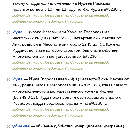
закону о податях, наложенных на Иудеев Римским
правительством в 10 или 12 году по Р.Х. Иуда и&#8230; …
Библия. Ветхий и Новый заветы. Синодальный перевод.
Библейская энциклопедия арх. Никифора.
Иуда
— (хвала Иеговы, или Хвалите Господа) имя
68
нескольких лиц: а) (Быт.35:23 ) четвертый сын Иакова от
Лии, родился в Месопотамии около 2249 до Р.Х. Колено
Иудино, во главе которого стоял он, было из наиболее
многочисленных и могущественных,&#8230; …
Библия. Ветхий и Новый заветы. Синодальный перевод.
Библейская энциклопедия арх. Никифора.
Иуда
— И’уда (прославляемый) а) четвертый сын Иакова от
69
Лии, родившийся в Месопотамии (Быт.29:35 ), глава самого
многочисленного и могущественного колена Иудина
(Быт.49:8 12). Иуда ярко проявил свой характер в деле с
Иосифом, когда предложил братьям не&#8230; …
Библия. Ветхий и Новый заветы. Синодальный перевод.
Библейская энциклопедия арх. Никифора.
убиение
— уби’ение (убийство, умерщвление, умирание)
70