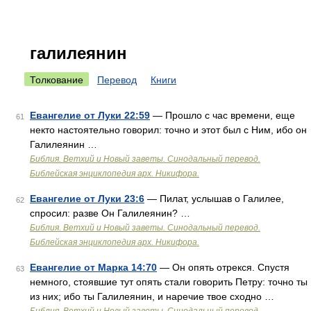
галилеянин
Толкование
Перевод
Книги
Евангелие от Луки 22:59
— Прошло с час времени, еще
61
некто настоятельно говорил: точно и этот был с Ним, ибо он
Галилеянин …
Библия. Ветхий и Новый заветы. Синодальный перевод.
Библейская энциклопедия арх. Никифора.
Евангелие от Луки 23:6
— Пилат, услышав о Галилее,
62
спросил: разве Он Галилеянин? …
Библия. Ветхий и Новый заветы. Синодальный перевод.
Библейская энциклопедия арх. Никифора.
Евангелие от Марка 14:70
— Он опять отрекся. Спустя
63
немного, стоявшие тут опять стали говорить Петру: точно ты
из них; ибо ты Галилеянин, и наречие твое сходно …