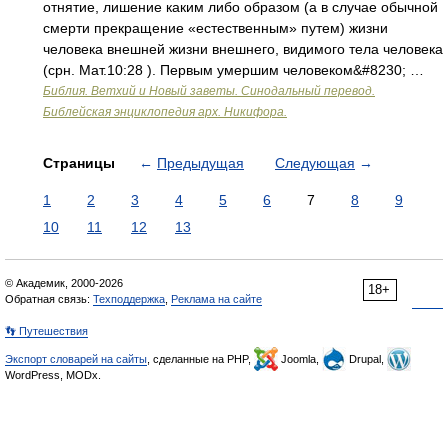
отнятие, лишение каким либо образом (а в случае обычной
смерти прекращение «естественным» путем) жизни
человека внешней жизни внешнего, видимого тела человека
(срн. Мат.10:28 ). Первым умершим человеком&#8230; …
Библия. Ветхий и Новый заветы. Синодальный перевод.
Библейская энциклопедия арх. Никифора.
Страницы
←
Предыдущая
Следующая
→
1
2
3
4
5
6
7
8
9
10
11
12
13
© Академик, 2000-2026
18+
Обратная связь:
Техподдержка
,
Реклама на сайте
👣 Путешествия
Экспорт словарей на сайты
, сделанные на PHP,
Joomla,
Drupal,
WordPress, MODx.