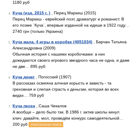
1180 руб
Куча (изд. 2015 г. )
, Перец Маркиш (2015)
4
Перец Маркиш - еврейский поэт, драматург и романист. В
его поэме `Куча`, впервые изданной на идише в 1922 году…
2740 грн (только Украина)
Куча мала. 4 игры в коробке (4051034)
, Барчан Татьяна
5
Александровна (2009)
Обычная история с нашими коробочками: в них
дожидаются своего игрового звездного часа не одна, и даже
не две… 895 руб
Куча денег
, Погосский (1907)
6
В рассказах осмеяна алчная корысть и зависть - та
греховная и слепая страсть к деньгам, которая во всех
видах… 759 руб
Куча песен
, Саша Чекалов
7
А вообще – дело было так. В 1986 г. актив школы кинул
клич: давайте, мол, проведём конкурс самодеятельной…
200 руб
электронная книга