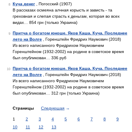
Куча денег
, Погосский (1907)
8
В рассказах осмеяна алчная корысть и зависть - та
греховная и слепая страсть к деньгам, которая во всех
видах… 854 грн (только Украина)
Притча о богатом юноше. Яков Каша. Куча. Последнее
9
лето на Волге
, Горенштейн Фридрих Наумович (2018)
Из всего написанного Фридрихом Наумовичем
Горенштейном (1932-2002) на родине в советское время
был опубликован… 336 руб
Притча о богатом юноше. Яков Каша. Куча. Последнее
10
лето на Волге
, Горенштейн Фридрих Наумович (2018)
Из всего написанного Фридрихом Наумовичем
Горенштейном (1932-2002) на родине в советское время
был опубликован… 312 грн (только Украина)
Страницы
Следующая
→
1
2
3
4
5
6
7
8
9
10
11
12
13