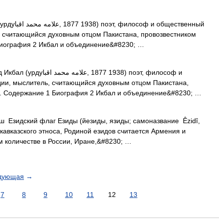
общественный
, считающийся духовным отцом Пакистана, провозвестником
Биография 2 Икбал и объединение&#8230; …
, 1877 1938) поэт, философ и
ии, мыслитель, считающийся духовным отцом Пакистана,
ы. Содержание 1 Биография 2 Икбал и объединение&#8230; …
Езидский флаг Езиды (йезиды, язиды; самоназвание Êzidî,
 кавказского этноса, Родиной езидов считается Армения и
м количестве в России, Иране,&#8230; …
дующая
→
7
8
9
10
11
12
13