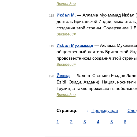
Википедия
Икбал М.
— Аллама Мухаммад Икбал (урду‎علامه محمد اقبا‎, 1877 1938) поэт, философ и 
118
деятель Британской Индии, мыслитель
создания этой страны. Содержание 1 
Википедия
Икбал Мухаммад
— Аллама Мухаммад Икбал (урду‎علامه محمد اقبا‎
119
общественный деятель Британской Инд
провозвестником создания этой стран
Википедия
Йезид
— Лалеш Святыня Езидов Лалеш 
120
Êzîdî, Эзиди, Аздани) Нация, носители
Грузия, а также проживают в небольшо
Википедия
Страницы
←
Предыдущая
Сле
1
2
3
4
5
6