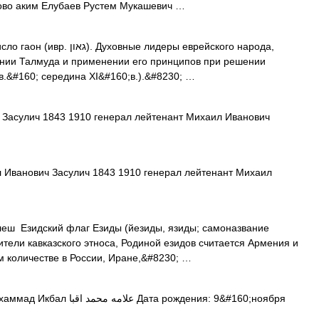
во аким Елубаев Рустем Мукашевич …
нии Талмуда и применении его принципов при решении
в.&#160; середина XI&#160;в.).&#8230; …
Засулич 1843 1910 генерал лейтенант Михаил Иванович
Иванович Засулич 1843 1910 генерал лейтенант Михаил
ш Езидский флаг Езиды (йезиды, язиды; самоназвание
сители кавказского этноса, Родиной езидов считается Армения и
м количестве в России, Иране,&#8230; …
та рождения: 9&#160;ноября