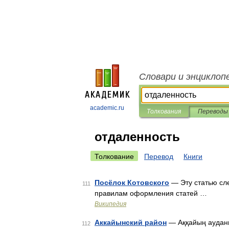
Словари и энциклоп
academic.ru
Толкования
Переводы
отдаленность
Толкование
Перевод
Книги
Посёлок Котовского
— Эту статью сл
111
правилам оформления статей …
Википедия
Аккайынский район
— Аққайың ауданы
112