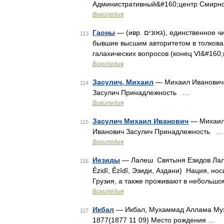
Административный&#160;центр Смирно
Википедия
Гаоны
— (ивр. גאונים‎), единственное число гаон (ивр. גאון‎). Духовные лидеры еврейского народа,
113
бывшие высшим авторитетом в толкова
галахических вопросов (конец VI&#160;
Википедия
Засулич, Михаил
— Михаил Иванович 
114
Засулич Принадлежность …
Википедия
Засулич Михаил Иванович
— Михаил 
115
Иванович Засулич Принадлежность …
Википедия
Иезиды
— Лалеш Святыня Езидов Лале
116
Êzidî, Êzîdî, Эзиди, Аздани) Нация, но
Грузия, а также проживают в небольшо
Википедия
Икбал
— Икбал, Мухаммад Аллама Мухаммад Икбал علامه محمد اقبا Да
117
1877(1877 11 09) Место рождения …