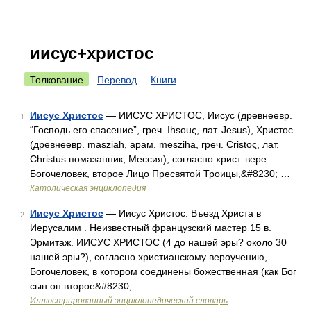
иисус+христос
Толкование
Перевод
Книги
Иисус Христос
— ИИСУС ХРИСТОС, Иисус (древнеевр.
1
“Господь его спасение”, греч. Ihsouς, лат. Jesus), Христос
(древнеевр. masziah, арам. mesziha, греч. Cristoς, лат.
Christus помазанник, Мессия), согласно христ. вере
Богочеловек, второе Лицо Пресвятой Троицы,&#8230; …
Католическая энциклопедия
Иисус Христос
— Иисус Христос. Въезд Христа в
2
Иерусалим . Неизвестный французский мастер 15 в.
Эрмитаж. ИИСУС ХРИСТОС (4 до нашей эры? около 30
нашей эры?), согласно христианскому вероучению,
Богочеловек, в котором соединены божественная (как Бог
сын он второе&#8230; …
Иллюстрированный энциклопедический словарь