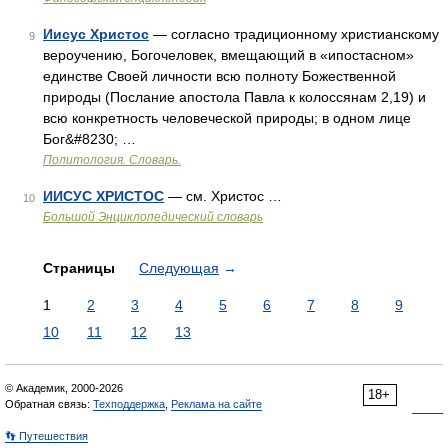
Иисус Христос
— согласно традиционному христианскому
9
вероучению, Богочеловек, вмещающий в «ипостасном»
единстве Своей личности всю полноту Божественной
природы (Послание апостола Павла к колоссянам 2,19) и
всю конкретность человеческой природы; в одном лице
Бог&#8230; …
Политология. Словарь.
ИИСУС ХРИСТОС
— см. Христос …
10
Большой Энциклопедический словарь
Страницы
Следующая
→
1
2
3
4
5
6
7
8
9
10
11
12
13
© Академик, 2000-2026
18+
Обратная связь:
Техподдержка
,
Реклама на сайте
👣 Путешествия