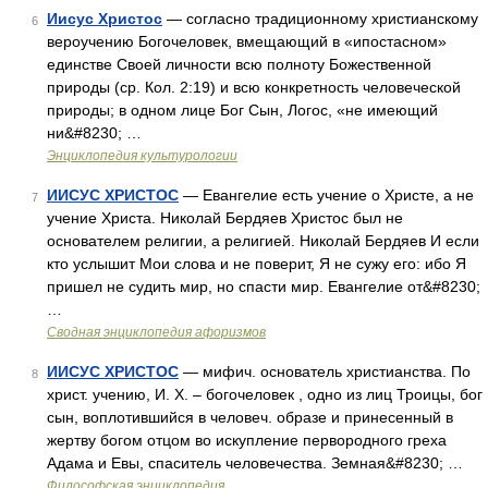
Иисус Христос
— согласно традиционному христианскому
6
вероучению Богочеловек, вмещающий в «ипостасном»
единстве Своей личности всю полноту Божественной
природы (ср. Кол. 2:19) и всю конкретность человеческой
природы; в одном лице Бог Сын, Логос, «не имеющий
ни&#8230; …
Энциклопедия культурологии
ИИСУС ХРИСТОС
— Евангелие есть учение о Христе, а не
7
учение Христа. Николай Бердяев Христос был не
основателем религии, а религией. Николай Бердяев И если
кто услышит Мои слова и не поверит, Я не сужу его: ибо Я
пришел не судить мир, но спасти мир. Евангелие от&#8230;
…
Сводная энциклопедия афоризмов
ИИСУС ХРИСТОС
— мифич. основатель христианства. По
8
христ. учению, И. X. – богочеловек , одно из лиц Троицы, бог
сын, воплотившийся в человеч. образе и принесенный в
жертву богом отцом во искупление первородного греха
Адама и Евы, спаситель человечества. Земная&#8230; …
Философская энциклопедия