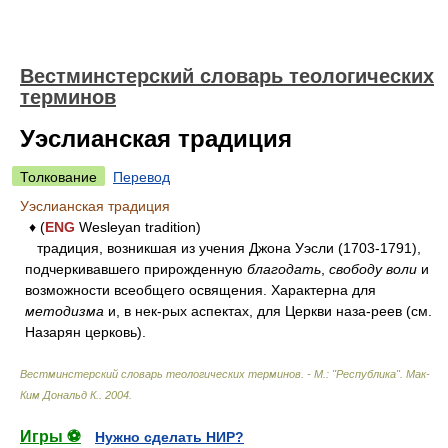
Вестминстерский словарь теологических
терминов
Уэслианская традиция
Толкование
Перевод
Уэслианская традиция
♦ (
ENG
Wesleyan tradition)
традиция, возникшая из учения Джона Уэсли (1703-1791),
подчеркивавшего прирожденную
благодать
,
свободу воли
и
возможности всеобщего освящения. Характерна для
методизма
и, в нек-рых аспектах, для Церкви наза-реев (см.
Назарян церковь).
Вестминстерский словарь теологических терминов. - М.: "Республика"
.
Мак-
Ким Дональд К.
.
2004
.
Игры ⚽
Нужно сделать НИР?