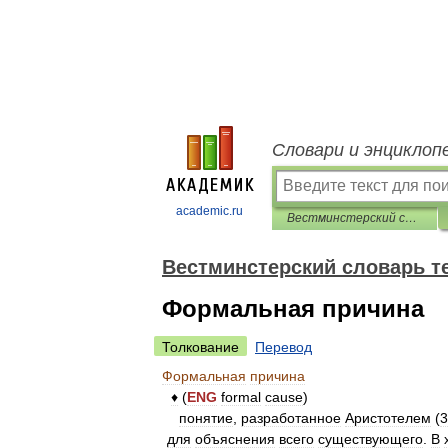
Словари и энциклоп
academic.ru
Вестминстерский словарь теологических терминов
Вестминстерский словарь т
Формальная причина
Толкование
Перевод
Формальная
причина
♦
(
ENG
formal
cause
)
понятие
,
разработанное
Аристотелем
(
3
для
объяснения
всего
существующего
.
В