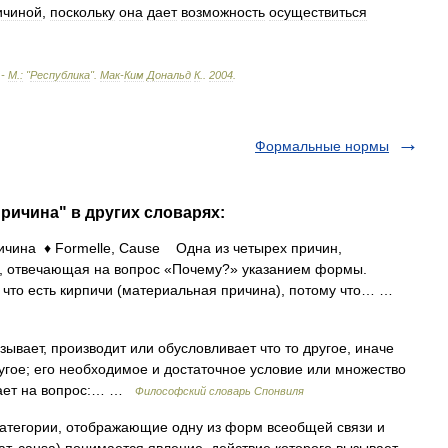
ичиной
,
поскольку
она
дает
возможность
осуществиться
 -
М
.
:
"
Республика
"
.
Мак
-
Ким
Дональд
К
.
.
2004
.
Формальные нормы
ричина" в других словарях:
ина ♦ Formelle, Cause Одна из четырех причин,
, отвечающая на вопрос «Почему?» указанием формы.
 что есть кирпичи (материальная причина), потому что… …
вает, производит или обусловливает что то другое, иначе
другое; его необходимое и достаточное условие или множество
ечает на вопрос:… …
Философский словарь Спонвиля
гории, отображающие одну из форм всеобщей связи и