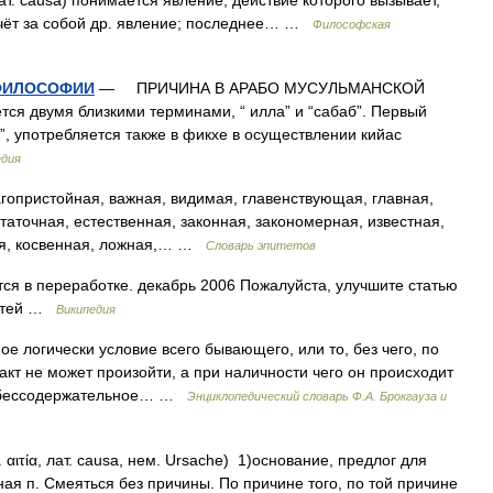
т. causa) понимается явление, действие которого вызывает,
ечёт за собой др. явление; последнее… …
Философская
 ФИЛОСОФИИ
— ПРИЧИНА В АРАБО МУСУЛЬМАНСКОЙ
я двумя близкими терминами, “ илла” и “сабаб”. Первый
, употребляется также в фикхе в осуществлении кийас
едия
гопристойная, важная, видимая, главенствующая, главная,
таточная, естественная, законная, закономерная, известная,
ая, косвенная, ложная,… …
Словарь эпитетов
ся в переработке. декабрь 2006 Пожалуйста, улучшите статью
татей …
Википедия
мое логически условие всего бывающего, или то, без чего, по
т не может произойти, а при наличности чего он происходит
и бессодержательное… …
Энциклопедический словарь Ф.А. Брокгауза и
αιτία, лат. causa, нем. Ursache) 1)основание, предлог для
ая п. Смеяться без причины. По причине того, по той причине