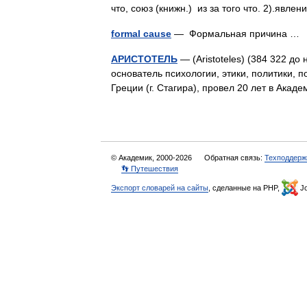
что, союз (книжн.) из за того что. 2).я
formal cause
— Формальная причина 
АРИСТОТЕЛЬ
— (Aristoteles) (384 322 до 
основатель психологии, этики, политики, 
Греции (г. Стагира), провел 20 лет в Ак
© Академик, 2000-2026
Обратная связь:
Техподдерж
👣 Путешествия
Экспорт словарей на сайты
, сделанные на PHP,
Jo