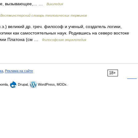
вление, вызывающее,… …
Википедия
…
Вестминстерский словарь теологических терминов
н.э.) великий др. греч. философ и ученый, создатель логики,
поэтики как самостоятельных наук. Родившись на северо востоке
адемии Платона (см …
Философская энциклопедия
ка
,
Реклама на сайте
18+
omla,
Drupal,
WordPress, MODx.