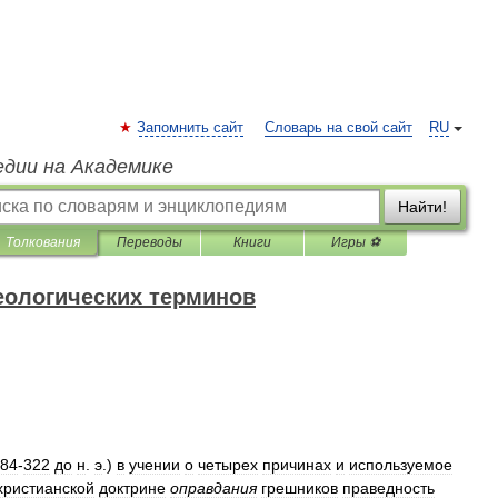
Запомнить сайт
Словарь на свой сайт
RU
едии на Академике
Найти!
Толкования
Переводы
Книги
Игры ⚽
еологических терминов
84
-
322
до
н
.
э
.)
в
учении
о
четырех
причинах
и
используемое
христианской
доктрине
оправдания
грешников
праведность