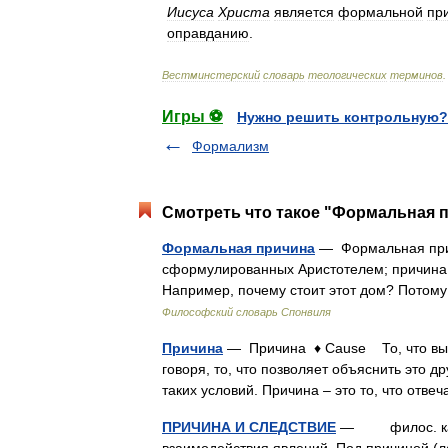
Иисуса
Христа
является
формальной
пр
оправданию
.
Вестминстерский
словарь
теологических
терминов
.
Игры ⚽
Нужно решить контрольную?
Формализм
Смотреть что такое "Формальная п
Формальная причина
— Формальная прич
сформулированных Аристотелем; причина
Например, почему стоит этот дом? Потому
Философский словарь Спонвиля
Причина
— Причина ♦ Cause То, что вызы
говоря, то, что позволяет объяснить это 
таких условий. Причина – это то, что отв
ПРИЧИНА И СЛЕДСТВИЕ
— филос. кате