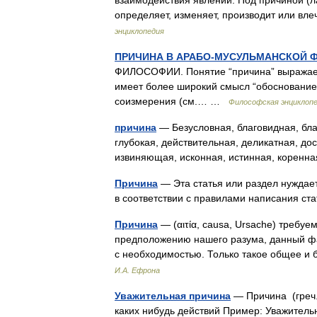
взаимодействия явлений. Под причиной (ла
определяет, изменяет, производит или вл
энциклопедия
ПРИЧИНА В АРАБО-МУСУЛЬМАНСКОЙ
ФИЛОСОФИИ. Понятие “причина” выражаетс
имеет более широкий смысл “обоснование”
соизмерения (см.… …
Философская энциклоп
причина
— Безусловная, благовидная, бла
глубокая, действительная, деликатная, дос
извиняющая, исконная, истинная, коренн
Причина
— Эта статья или раздел нуждает
в соответствии с правилами написания с
Причина
— (αιτία, causa, Ursache) требуе
предположению нашего разума, данный фак
с необходимостью. Только такое общее 
И.А. Ефрона
Уважительная причина
— Причина (греч. 
каких нибудь действий Пример: Уважительн