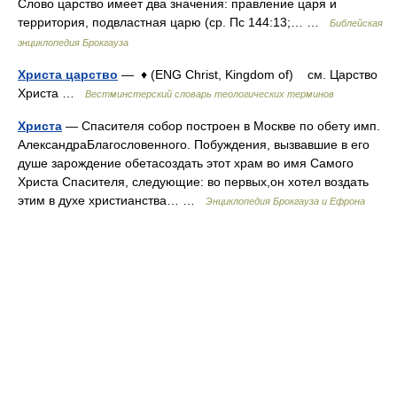
Слово царство имеет два значения: правление царя и
территория, подвластная царю (ср. Пс 144:13;… …
Библейская
энциклопедия Брокгауза
Христа царство
— ♦ (ENG Christ, Kingdom of) см. Царство
Христа …
Вестминстерский словарь теологических терминов
Христа
— Спасителя собор построен в Москве по обету имп.
АлександраБлагословенного. Побуждения, вызвавшие в его
душе зарождение обетасоздать этот храм во имя Самого
Христа Спасителя, следующие: во первых,он хотел воздать
этим в духе христианства… …
Энциклопедия Брокгауза и Ефрона