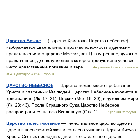
Царство Божие
— (Царство Христово, Царство небесное)
изображается Евангелием, в противоположность иудейским
представлениям о царстве Мессии, как Ц. внутреннее, духовно
нравственное, для вступления в которое требуются и условия
чисто нравственные покаяние и вера …
Энциклопедический словарь
Ф.А. Брокгауза и И.А. Ефрона
ЦАРСТВО НЕБЕСНОЕ
— Царство Божие место пребывания
Христа и спасенных Им людей. Царство Небесное находится в
христианине (Лк. 17: 21), Церкви (Мф. 18: 20), в духовном мире
(Лк. 23: 43). После Страшного Суда Царство Небесное
распространится на всю Вселенную (Отк. 11 …
Русская история
Царство телестиальное
— Телестиальное царство одно из
царств в послеземной жизни согласно учнению Церкви Иисуса
Христа Святых последних дней. Телестиальное царство