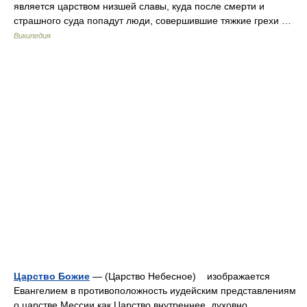
является царством низшей славы, куда после смерти и
страшного суда попадут люди, совершившие тяжкие грехи …
Википедия
Царство Божие
— (Царство Небесное) изображается
Евангелием в противоположность иудейским представлениям
о царстве Мессии как Царство внутреннее, духовно