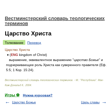
Вестминстерский словарь теологических
терминов
Царство Христа
Толкование
Перевод
Царство Христа
♦ (
ENG
kingdom of Christ)
выражение, эквивалентное выражению "
царство Божье
" и
подчеркивающее роль Христа как суверенного правителя (Еф.
5:5; 1 Кор. 15:24).
Вестминстерский словарь теологических терминов. - М.: "Республика"
.
Мак-
Ким Дональд К.
.
2004
.
Игры ⚽
Нужна курсовая?
Царство Божье
Царь славы