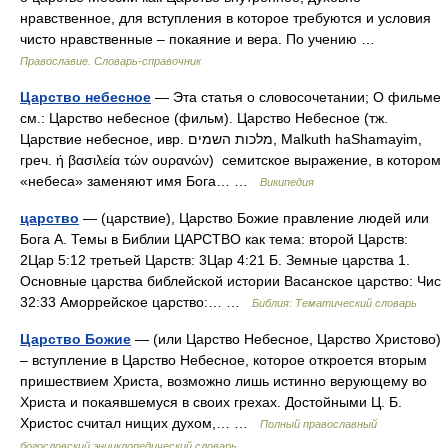
нравственное, для вступления в которое требуются и условия
чисто нравственные – покаяние и вера. По учению …
Православие. Словарь-справочник
Царство небесное
— Эта статья о словосочетании; О фильме
см.: Царство небесное (фильм). Царство Небесное (тж.
Царствие небесное, ивр. ‎מלכות השמים‎, Malkuth haShamayim,
греч. ή βασιλεία τών ουρανών) семитское выражение, в котором
«небеса» заменяют имя Бога… …
Википедия
царство
— (царствие), Царство Божие правление людей или
Бога А. Темы в Библии ЦАРСТВО как тема: второй Царств:
2Цар 5:12 третьей Царств: 3Цар 4:21 Б. Земные царства 1.
Основные царства библейской истории Васанское царство: Чис
32:33 Аморрейское царство:… …
Библия: Тематический словарь
Царство Божие
— (или Царство Небесное, Царство Христово)
– вступление в Царство Небесное, которое откроется вторым
пришествием Христа, возможно лишь истинно верующему во
Христа и покаявшемуся в своих грехах. Достойными Ц. Б.
Христос считал нищих духом,… …
Полный православный
богословский энциклопедический словарь