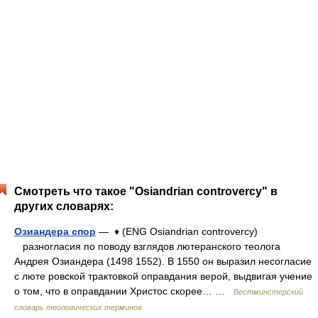
Смотреть что такое "Osiandrian controvercy" в
других словарях:
Озиандера спор
— ♦ (ENG Osiandrian controvercy)
разногласия по поводу взглядов лютеранского теолога
Андрея Озиандера (1498 1552). В 1550 он выразил несогласие
с люте ровской трактовкой оправдания верой, выдвигая учение
о том, что в оправдании Христос скорее… …
Вестминстерский
словарь теологических терминов