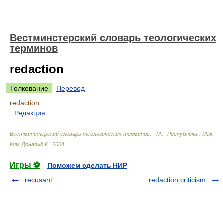
Вестминстерский словарь теологических
терминов
redaction
Толкование
Перевод
redaction
Редакция
Вестминстерский словарь теологических терминов. - М.: "Республика"
.
Мак-
Ким Дональд К.
.
2004
.
Игры ⚽
Поможем сделать НИР
recusant
redaction criticism