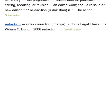
editing, reediting, or revision 2. an edited work; esp., a reissue or
new edition * * * re·dac·tion (rĭ dăkʹshən) n. 1. The act or… …
Universalium
redaction
— index correction (change) Burton s Legal Thesaurus.
William C. Burton. 2006 redaction …
Law dictionary