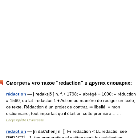
Смотреть что такое "redaction" в других словарях:
rédaction
— [ redaksjɔ̃ ] n. f. • 1798; « abrégé » 1690; « réduction
» 1560; du lat. redactus 1 ♦ Action ou manière de rédiger un texte;
ce texte. Rédaction d un projet de contrat. ⇒ libellé. « mon
dictionnaire, tout imparfait qu il était en cette première… …
Encyclopédie Universelle
redaction
— [ri dak′shən] n. 〚Fr rédaction < LL redactio: see
REDACT〛 1. the preparation of written work for publication;