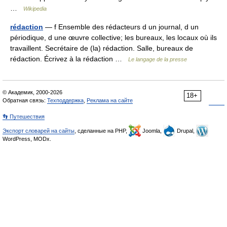
…
Wikipedia
rédaction
— f Ensemble des rédacteurs d un journal, d un
périodique, d une œuvre collective; les bureaux, les locaux où ils
travaillent. Secrétaire de (la) rédaction. Salle, bureaux de
rédaction. Écrivez à la rédaction …
Le langage de la presse
© Академик, 2000-2026
18+
Обратная связь:
Техподдержка
,
Реклама на сайте
👣 Путешествия
Экспорт словарей на сайты
, сделанные на PHP,
Joomla,
Drupal,
WordPress, MODx.