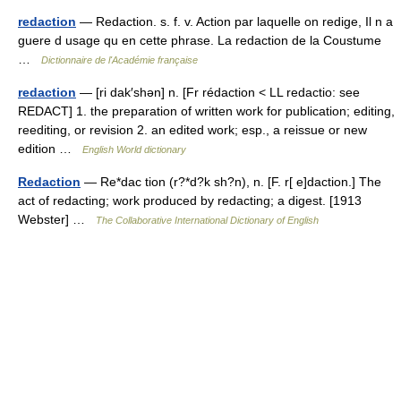
redaction
— Redaction. s. f. v. Action par laquelle on redige, Il n a
guere d usage qu en cette phrase. La redaction de la Coustume
…
Dictionnaire de l'Académie française
redaction
— [ri dak′shən] n. [Fr rédaction < LL redactio: see
REDACT] 1. the preparation of written work for publication; editing,
reediting, or revision 2. an edited work; esp., a reissue or new
edition …
English World dictionary
Redaction
— Re*dac tion (r?*d?k sh?n), n. [F. r[ e]daction.] The
act of redacting; work produced by redacting; a digest. [1913
Webster] …
The Collaborative International Dictionary of English