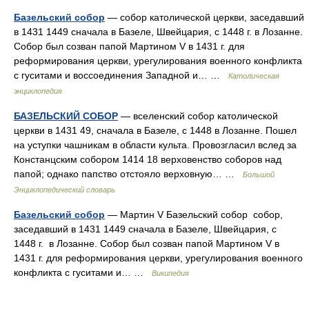
Базельский собор
— собор католической церкви, заседавший
в 1431 1449 сначала в Базеле, Швейцария, с 1448 г. в Лозанне.
Собор был созван папой Мартином V в 1431 г. для
реформирования церкви, урегулирования военного конфликта
с гуситами и воссоединения Западной и… …
Католическая
энциклопедия
БАЗЕЛЬСКИЙ СОБОР
— вселенский собор католической
церкви в 1431 49, сначала в Базеле, с 1448 в Лозанне. Пошел
на уступки чашникам в области культа. Провозгласил вслед за
Констанцским собором 1414 18 верховенство соборов над
папой; однако папство отстояло верховную… …
Большой
Энциклопедический словарь
Базельский собор
— Мартин V Базельский собор собор,
заседавший в 1431 1449 сначала в Базеле, Швейцария, с
1448 г. в Лозанне. Собор был созван папой Мартином V в
1431 г. для реформирования церкви, урегулирования военного
конфликта с гуситами и… …
Википедия