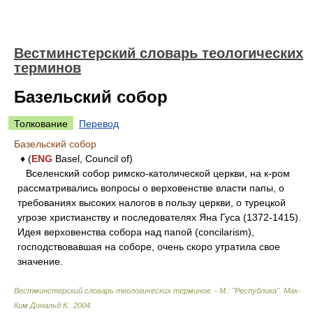
Вестминстерский словарь теологических
терминов
Базельский собор
Толкование
Перевод
Базельский собор
♦ (
ENG
Basel, Council of)
Вселенский собор римско-католической церкви, на к-ром
рассматривались вопросы о верховенстве власти папы, о
требованиях высоких налогов в пользу церкви, о турецкой
угрозе христианству и последователях Яна Гуса (1372-1415).
Идея верховенства собора над папой (concilarism),
господствовавшая на соборе, очень скоро утратила свое
значение.
Вестминстерский словарь теологических терминов. - М.: "Республика"
.
Мак-
Ким Дональд К.
.
2004
.