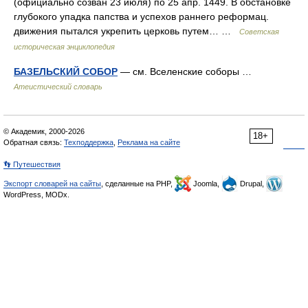
(официально созван 23 июля) по 25 апр. 1449. В обстановке
глубокого упадка папства и успехов раннего реформац.
движения пытался укрепить церковь путем… …
Советская
историческая энциклопедия
БАЗЕЛЬСКИЙ СОБОР
— см. Вселенские соборы …
Атеистический словарь
© Академик, 2000-2026
18+
Обратная связь:
Техподдержка
,
Реклама на сайте
👣 Путешествия
Экспорт словарей на сайты
, сделанные на PHP,
Joomla,
Drupal,
WordPress, MODx.