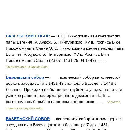
БАЗЕЛЬСКИЙ СОБОР
— Э. С. Пикколомини целует туфлю
папы Евгения IV. Худож. Б. Пинтуриккио. XV в. Роспись Б ки
Пикколомини в Сиене Э. С. Пикколомини целует туфлю папы
Евгения IV. Худож. Б. Пинтуриккио. XV в. Роспись Б ки
Пикколомини в Сиене (23.07. 1431 25.04.1449),… …
Православная энциклопедия
Базельский собор
— вселенский собор католической
церкви, заседавший в 1431 49 сначала в Базеле, с 1448 в
Лозанне. Проходил в обстановке глубокого упадка папства и
успехов раннего реформационного движения. На Б. с.
развернулась борьба с папством сторонников… …
Большая
советская энциклопедия
БАЗЕЛЬСКИЙ СОБОР
— вселенский собор католич. церкви,
заседавший в Базеле (затем в Лозанне) с 7 дек. 1431