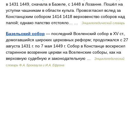
в 1431 1449, сначала в Базеле, с 1448 в Лозанне. Пошёл на
уступки чашникам в области культа. Провозгласил вслед за
Констанцским собором 1414 1418 верховенство соборов над
папой; однако папство отстояло… …
Энциклопедический словарь
Базельский собор
— последний Вселенский собор в XV ст.,
домогавшийся широких церковных реформ; продолжался с 27
августа 1431 г. по 7 мая 1449 г. Собор в Констанце воскресил
старинное воззрение церкви на Вселенские соборы, как на
верховную судебную и законодательную …
Энциклопедический
словарь Ф.А. Брокгауза и И.А. Ефрона