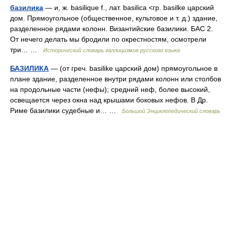
базилика
— и, ж. basilique f., лат. basilica <гр. basilke царский
дом. Прямоугольное (общественное, культовое и т. д.) здание,
разделенное рядами колонн. Византийские базилики. БАС 2.
От нечего делать мы бродили по окрестностям, осмотрели
три… …
Исторический словарь галлицизмов русского языка
БАЗИЛИКА
— (от греч. basilike царский дом) прямоугольное в
плане здание, разделенное внутри рядами колонн или столбов
на продольные части (нефы); средний неф, более высокий,
освещается через окна над крышами боковых нефов. В Др.
Риме базилики судебные и… …
Большой Энциклопедический словарь