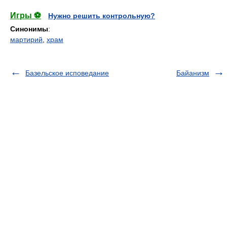
Игры ⚽
Нужно решить контрольную?
Синонимы
:
мартирий
,
храм
Базельское исповедание
Байанизм