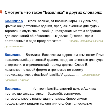
Смотреть что такое "Базилика" в других словарях:
БАЗИЛИКА
— (греч. basilike, от basileus царь). 1) у римлян,
крытые общественные здания, предназначенные для суда и
торговли и служившие, вообще, гражданам местом собрания
для совещаний об общественных делах. 2) теперь храм,
построенный в виде продолговатого …
Словарь иностранных слов
русского языка
Базилика
— Базилика. Базиликами в древнем языческом Риме
называлисьобщественный здания, предназначенные для суда
и торговли, а вхристианский период церкви. Слово Б.
латинское по своей форме и греческое по своему
происхождению: отbasileuV, basilikoV царь,… …
Энциклопедия
Брокгауза и Ефрона
Базилика
— (от греч. basilika царский дом; в Афинах
портик, где заседал архонт басилей), вытянутое,
прямоугольное в плане здание, разделённое внутри
продольными рядами колонн или столбов на несколько