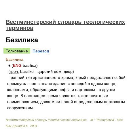
Вестминстерский словарь теологических
терминов
Базилика
Толкование
Перевод
Базилика
♦ (
ENG
basilica)
(
греч.
basilike - царский дом, двор)
ранний тип христианского храма, к-рый представляет собой
прямоугольное в плане здание с апсидой в одном конце,
колоннами, образующими нефы, и нартексом - в другом
конце. В настоящее время является также почетным
наименованием, даваемым папой определенным церковным
сооружениям.
Вестминстерский словарь теологических терминов. - М.: "Республика"
.
Мак-
Ким Дональд К.
.
2004
.