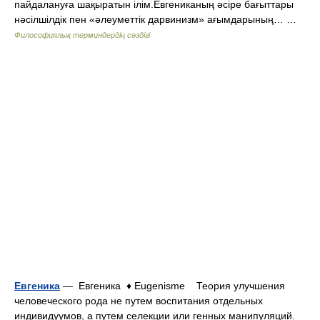
пайдалануға шақыратын ілім.Евгениканың әсіре бағыттары
нәсілшілдік пен «әлеуметтік дарвинизм» ағымдарының… …
Философиялық терминдердің сөздігі
Евгеника
— Евгеника ♦ Eugenisme Теория улучшения
человеческого рода не путем воспитания отдельных
индивидуумов, а путем селекции или генных манипуляций.