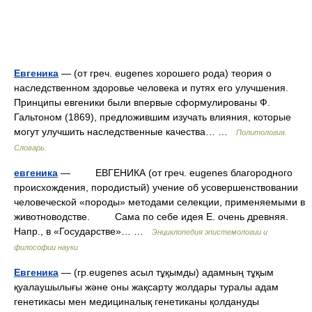
Евгеника
— (от греч. eugenes хорошего рода) теория о
наследственном здоровье человека и путях его улучшения.
Принципы евгеники были впервые сформулированы Ф.
Гальтоном (1869), предложившим изучать влияния, которые
могут улучшить наследственные качества… …
Политология.
Словарь.
евгеника
— ЕВГЕНИКА (от греч. eugenes благородного
происхождения, породистый) учение об усовершенствовании
человеческой «породы» методами селекции, применяемыми в
животноводстве. Сама по себе идея Е. очень древняя.
Напр., в «Государстве»… …
Энциклопедия эпистемологии и
философии науки
Евгеника
— (гр.eugenes асыл тұқымды) адамның тұқым
қуалаушылығы және оны жақсарту жолдары туралы адам
генетикасы мен медициналық генетиканы қолдануды