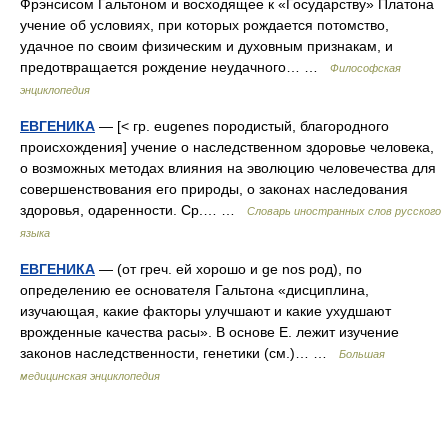
Фрэнсисом Гальтоном и восходящее к «Государству» Платона
учение об условиях, при которых рождается потомство,
удачное по своим физическим и духовным признакам, и
предотвращается рождение неудачного… …
Философская
энциклопедия
ЕВГЕНИКА
— [< гр. eugenes породистый, благородного
происхождения] учение о наследственном здоровье человека,
о возможных методах влияния на эволюцию человечества для
совершенствования его природы, о законах наследования
здоровья, одаренности. Ср.… …
Словарь иностранных слов русского
языка
ЕВГЕНИКА
— (от греч. ей хорошо и ge nos род), по
определению ее основателя Гальтона «дисциплина,
изучающая, какие факторы улучшают и какие ухудшают
врожденные качества расы». В основе Е. лежит изучение
законов наследственности, генетики (см.)… …
Большая
медицинская энциклопедия