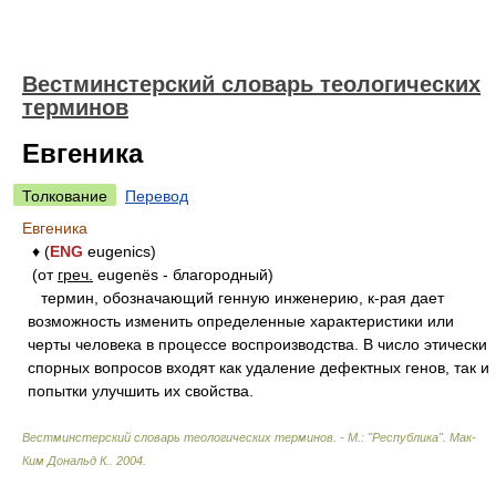
Вестминстерский словарь теологических
терминов
Евгеника
Толкование
Перевод
Евгеника
♦ (
ENG
eugenics)
(от
греч.
eugenës - благородный)
термин, обозначающий генную инженерию, к-рая дает
возможность изменить определенные характеристики или
черты человека в процессе воспроизводства. В число этически
спорных вопросов входят как удаление дефектных генов, так и
попытки улучшить их свойства.
Вестминстерский словарь теологических терминов. - М.: "Республика"
.
Мак-
Ким Дональд К.
.
2004
.