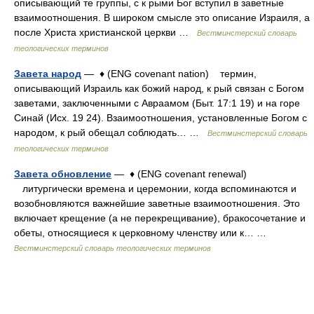
описывающий те группы, с к рыми Бог вступил в заветные
взаимоотношения. В широком смысле это описание Израиля, а
после Христа христианской церкви …
Вестминстерский словарь
теологических терминов
Завета народ
— ♦ (ENG covenant nation) термин,
описывающий Израиль как божий народ, к рый связан с Богом
заветами, заключенными с Авраамом (Быт. 17:1 19) и на горе
Синай (Исх. 19 24). Взаимоотношения, установленные Богом с
народом, к рый обещал соблюдать… …
Вестминстерский словарь
теологических терминов
Завета обновление
— ♦ (ENG covenant renewal)
литургически времена и церемонии, когда вспоминаются и
возобновляются важнейшие заветные взаимоотношения. Это
включает крещение (а не перекрещивание), бракосочетание и
обеты, относящиеся к церковному членству или к… …
Вестминстерский словарь теологических терминов