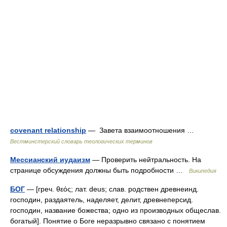
covenant relationship
— Завета взаимоотношения …
Вестминстерский словарь теологических терминов
Мессианский иудаизм
— Проверить нейтральность. На
странице обсуждения должны быть подробности …
Википедия
БОГ
— [греч. θεός; лат. deus; слав. родствен древнеинд.
господин, раздаятель, наделяет, делит, древнеперсид.
господин, название божества; одно из производных общеслав.
богатый]. Понятие о Боге неразрывно связано с понятием