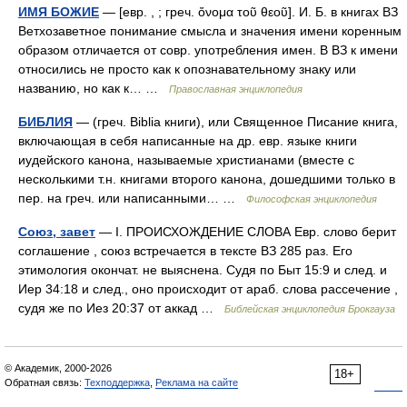
ИМЯ БОЖИЕ
— [евр. , ; греч. ὄνομα τοῦ θεοῦ]. И. Б. в книгах ВЗ
Ветхозаветное понимание смысла и значения имени коренным
образом отличается от совр. употребления имен. В ВЗ к имени
относились не просто как к опознавательному знаку или
названию, но как к… …
Православная энциклопедия
БИБЛИЯ
— (греч. Biblia книги), или Священное Писание книга,
включающая в себя написанные на др. евр. языке книги
иудейского канона, называемые христианами (вместе с
несколькими т.н. книгами второго канона, дошедшими только в
пер. на греч. или написанными… …
Философская энциклопедия
Союз, завет
— I. ПРОИСХОЖДЕНИЕ СЛОВА Евр. слово берит
соглашение , союз встречается в тексте ВЗ 285 раз. Его
этимология окончат. не выяснена. Судя по Быт 15:9 и след. и
Иер 34:18 и след., оно происходит от араб. слова рассечение ,
судя же по Иез 20:37 от аккад …
Библейская энциклопедия Брокгауза
© Академик, 2000-2026
18+
Обратная связь:
Техподдержка
,
Реклама на сайте