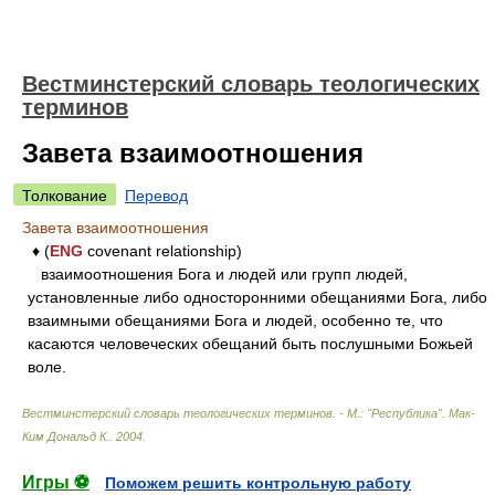
Вестминстерский словарь теологических
терминов
Завета взаимоотношения
Толкование
Перевод
Завета взаимоотношения
♦ (
ENG
covenant relationship)
взаимоотношения Бога и людей или групп людей,
установленные либо односторонними обещаниями Бога, либо
взаимными обещаниями Бога и людей, особенно те, что
касаются человеческих обещаний быть послушными Божьей
воле.
Вестминстерский словарь теологических терминов. - М.: "Республика"
.
Мак-
Ким Дональд К.
.
2004
.
Игры ⚽
Поможем решить контрольную работу