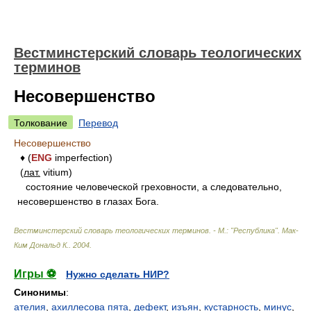
Вестминстерский словарь теологических
терминов
Несовершенство
Толкование
Перевод
Несовершенство
♦ (
ENG
imperfection)
(
лат.
vitium)
состояние человеческой греховности, а следовательно,
несовершенство в глазах Бога.
Вестминстерский словарь теологических терминов. - М.: "Республика"
.
Мак-
Ким Дональд К.
.
2004
.
Игры ⚽
Нужно сделать НИР?
Синонимы
:
ателия
,
ахиллесова пята
,
дефект
,
изъян
,
кустарность
,
минус
,