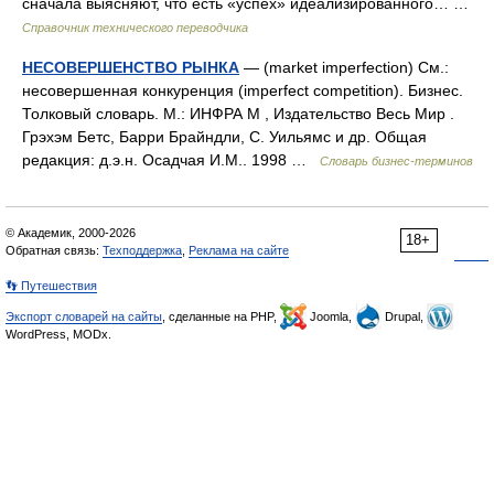
сначала выясняют, что есть «успех» идеализированного… …
Справочник технического переводчика
НЕСОВЕРШЕНСТВО РЫНКА
— (market imperfection) См.:
несовершенная конкуренция (imperfect competition). Бизнес.
Толковый словарь. М.: ИНФРА М , Издательство Весь Мир .
Грэхэм Бетс, Барри Брайндли, С. Уильямс и др. Общая
редакция: д.э.н. Осадчая И.М.. 1998 …
Словарь бизнес-терминов
© Академик, 2000-2026
18+
Обратная связь:
Техподдержка
,
Реклама на сайте
👣 Путешествия
Экспорт словарей на сайты
, сделанные на PHP,
Joomla,
Drupal,
WordPress, MODx.