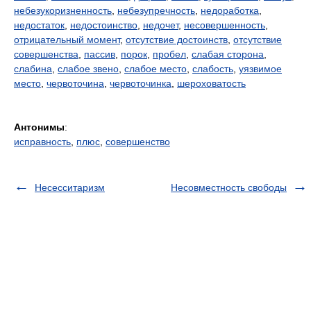
небезукоризненность
,
небезупречность
,
недоработка
,
недостаток
,
недостоинство
,
недочет
,
несовершенность
,
отрицательный момент
,
отсутствие достоинств
,
отсутствие
совершенства
,
пассив
,
порок
,
пробел
,
слабая сторона
,
слабина
,
слабое звено
,
слабое место
,
слабость
,
уязвимое
место
,
червоточина
,
червоточинка
,
шероховатость
Антонимы
:
исправность
,
плюс
,
совершенство
Несесситаризм
Несовместность свободы