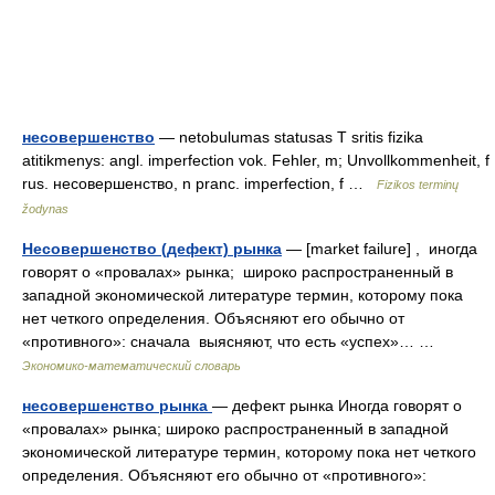
несовершенство
— netobulumas statusas T sritis fizika
atitikmenys: angl. imperfection vok. Fehler, m; Unvollkommenheit, f
rus. несовершенство, n pranc. imperfection, f …
Fizikos terminų
žodynas
Несовершенство (дефект) рынка
— [market failure] , иногда
говорят о «провалах» рынка; широко распространенный в
западной экономической литературе термин, которому пока
нет четкого определения. Объясняют его обычно от
«противного»: сначала выясняют, что есть «успех»… …
Экономико-математический словарь
несовершенство рынка
— дефект рынка Иногда говорят о
«провалах» рынка; широко распространенный в западной
экономической литературе термин, которому пока нет четкого
определения. Объясняют его обычно от «противного»: