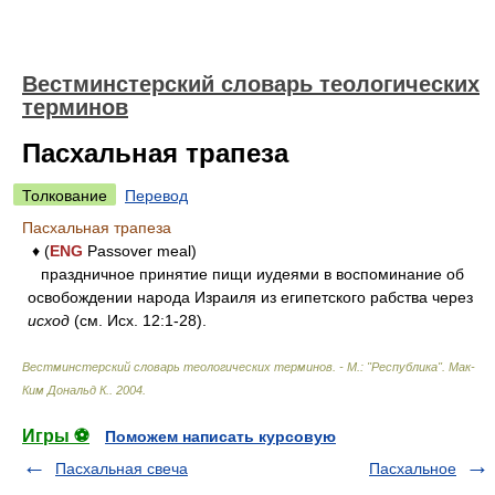
Вестминстерский словарь теологических
терминов
Пасхальная трапеза
Толкование
Перевод
Пасхальная трапеза
♦ (
ENG
Passover meal)
праздничное принятие пищи иудеями в воспоминание об
освобождении народа Израиля из египетского рабства через
исход
(см. Исх. 12:1-28).
Вестминстерский словарь теологических терминов. - М.: "Республика"
.
Мак-
Ким Дональд К.
.
2004
.
Игры ⚽
Поможем написать курсовую
Пасхальная свеча
Пасхальное